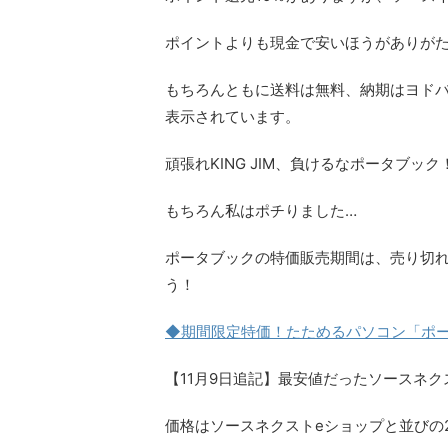
ポイントよりも現金で安いほうがありが
もちろん
ともに送料は無料
、納期はヨドバ
表示されています。
頑張れKING JIM、負けるなポータブック
もちろん私はポチりました…
ポータブックの特価販売期間は、
売り切れ
う！
◆期間限定特価！たためるパソコン「ポ
【11月9日追記】最安値だったソースネ
価格は
ソースネクストeショップと並びの21