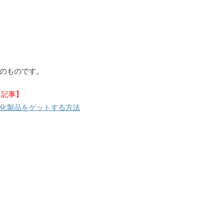
点のものです。
メ記事】
電化製品をゲットする方法