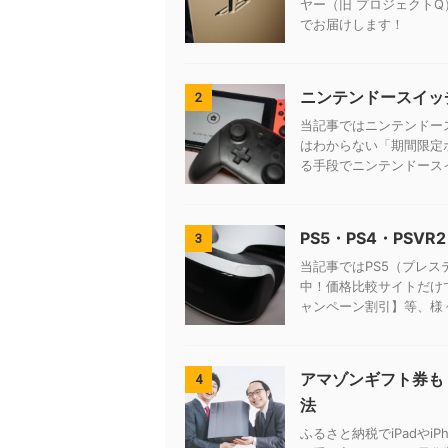
ヤー（旧 プロジェクト
でお届けします！
ニンテンドースイッ
2
当記事ではニンテンドー
はわからない「期間限定
る手段でニンテンドース
PS5・PS4・PSV
3
当記事ではPS5（プレス
中！価格比較サイトだけ
ャンペーン割引】等、様
アマゾンギフト券も
4
法
ふるさと納税でiPadやi