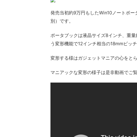
発売当初約9万円もしたWin10ノートポ
別）
です。
ポータブックは液晶サイズ8インチ、重量
う変形機能で
12インチ相当の18mmピッ
変形する様はガジェットマニアの心をと
マニアックな変形の様子は是非動画でご