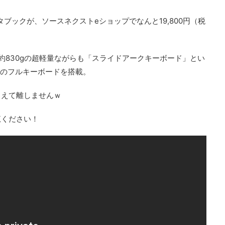
ータブックが、
ソースネクストeショップでなんと19,800円（税
約830gの超軽量ながらも「スライドアークキーボード」とい
チのフルキーボードを搭載
。
らえて離しませんｗ
覧ください！