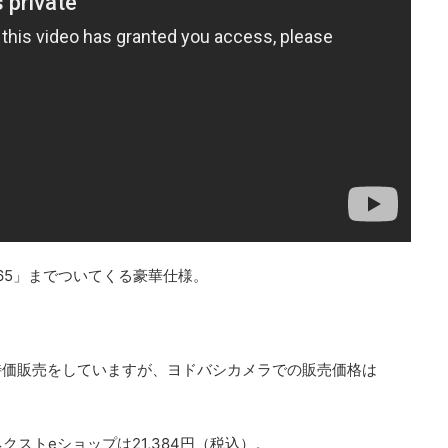
ce 365」までついてくる
豪華仕様。
。
特価販売をしていますが、ヨドバシカメラでの販売価格は
クストeショップは21,384円（税込）
。