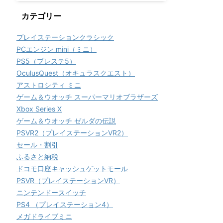
カテゴリー
プレイステーションクラシック
PCエンジン mini（ミニ）
PS5（プレステ5）
OculusQuest（オキュラスクエスト）
アストロシティ ミニ
ゲーム＆ウオッチ スーパーマリオブラザーズ
Xbox Series X
ゲーム＆ウオッチ ゼルダの伝説
PSVR2（プレイステーションVR2）
セール・割引
ふるさと納税
ドコモ口座キャッシュゲットモール
PSVR（プレイステーションVR）
ニンテンドースイッチ
PS4 （プレイステーション4）
メガドライブミニ