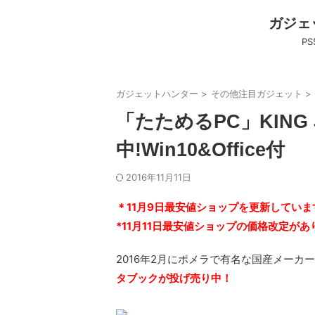
ガジェ
P
ガジェットハンター
>
その他注目ガジェット
>
「たためるPC」KING
中!Win10&Office付
2016年11月11日
＊11月9日最安値ショップを更新してい
*11月11日最安値ショップの価格改定が
2016年2月に
ポメラで有名な国産メーカー
タブックが投げ売り中！