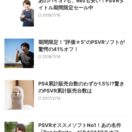
あのバイオ7も、Rezも安い！PSVRタ
イトル期間限定セール中
2018/7/16
期間限定！”評価☆5”のPSVRソフトが
驚愕の41%オフ！
2018/7/16
PS4累計販売台数のわずか1.5%!?驚き
のPSVR累計販売台数は
2017/2/15
PSVRオススメソフトNo1！あの名作