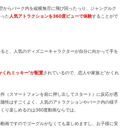
空からパーク内を縦横無尽に飛び回ったっり、ジャングルク
いった
人気アトラクションを360度ビューで体験
することがで
いると、人気のディズニーキャラクターが自分に向かって手を
かくれミッキー”が配置
されているので、恋人や家族と”かくれ
操作（スマートフォンを前に押し出してスタート）に反応が悪
追随性はすごくよく、人気のアトラクションやパーク内の様子
くり楽しめるのは360度動画ならでは。
の動画ですのでゴーグルがなくても楽しめますし、お子様に安