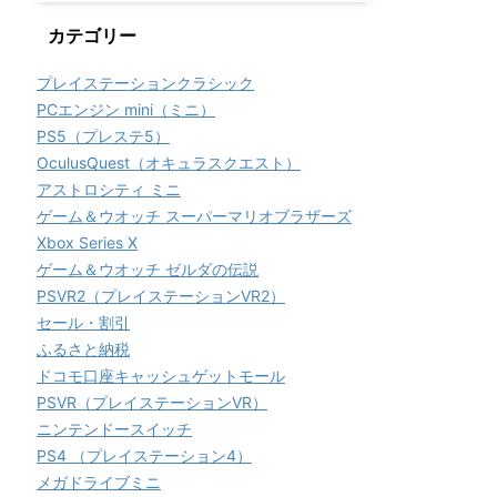
カテゴリー
プレイステーションクラシック
PCエンジン mini（ミニ）
PS5（プレステ5）
OculusQuest（オキュラスクエスト）
アストロシティ ミニ
ゲーム＆ウオッチ スーパーマリオブラザーズ
Xbox Series X
ゲーム＆ウオッチ ゼルダの伝説
PSVR2（プレイステーションVR2）
セール・割引
ふるさと納税
ドコモ口座キャッシュゲットモール
PSVR（プレイステーションVR）
ニンテンドースイッチ
PS4 （プレイステーション4）
メガドライブミニ