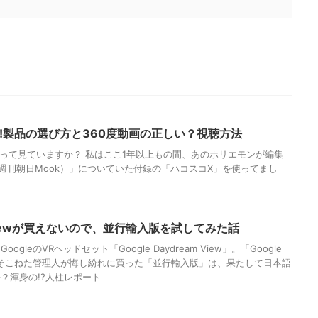
!製品の選び方と360度動画の正しい？視聴方法
やって見ていますか？ 私はここ1年以上もの間、あのホリエモンが編集
ty（週刊朝日Mook）」についていた付録の「ハコスコX」を使ってまし
am Viewが買えないので、並行輸入版を試してみた話
leのVRヘッドセット「Google Daydream View」。「Google
を予約しそこねた管理人が悔し紛れに買った「並行輸入版」は、果たして日本語
？渾身の!?人柱レポート