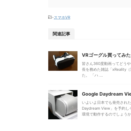
-
スマホVR
関連記事
VRゴーグル買ってみた
皆さん360度動画ってどう
長を務めた雑誌「xReali
た。 「ハ ...
Google Daydre
いよいよ日本でも発売されたGoog
Daydream View」
環境で動作するのでしょうか