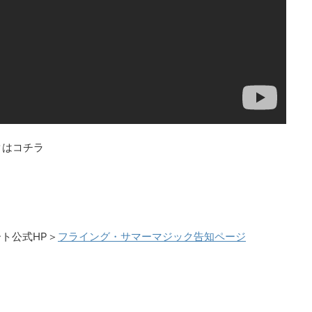
クはコチラ
ト公式HP＞
フライング・サマーマジック告知ページ
ク