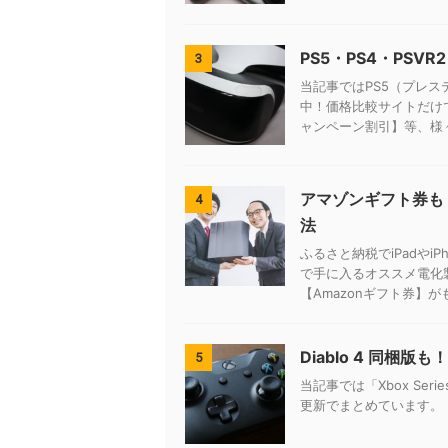
PS5・PS4・PSV
3
当記事ではPS5（プレス
中！価格比較サイトだけ
ャンペーン割引】等、様
アマゾンギフト券も
4
法
ふるさと納税でiPadやi
で手に入るオススメ電化
【Amazonギフト券】
Diablo 4 同梱版
5
当記事では「Xbox Ser
更新でまとめています。