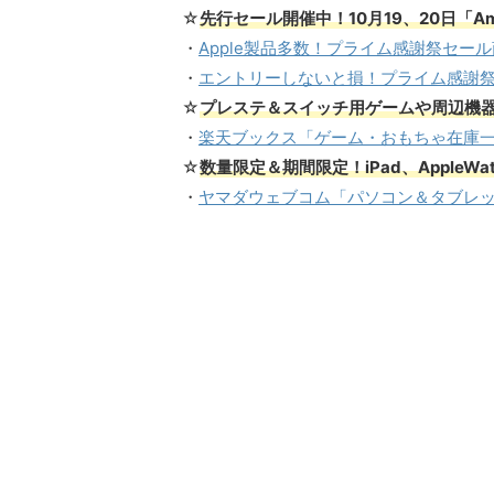
☆
先行セール開催中！10月19、20日「Am
・
Apple製品多数！プライム感謝祭セー
・
エントリーしないと損！プライム感謝祭
☆
プレステ＆スイッチ用ゲームや周辺機
・
楽天ブックス「ゲーム・おもちゃ在庫一
☆
数量限定＆期間限定！iPad、AppleWa
・
ヤマダウェブコム「パソコン＆タブレ