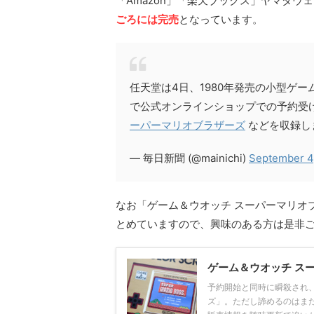
「Amazon」「楽天ブックス」ヤマダ
ごろには完売
となっています。
任天堂は4日、1980年発売の小型ゲ
で公式オンラインショップでの予約受
ーパーマリオブラザーズ
などを収録し
— 毎日新聞 (@mainichi)
September 4
なお「ゲーム＆ウオッチ スーパーマリオ
とめていますので、興味のある方は是非
ゲーム＆ウオッチ ス
予約開始と同時に瞬殺され
ズ」。ただし諦めるのはま