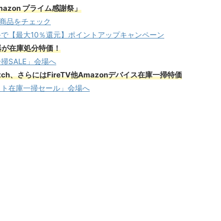
azon プライム感謝祭」
ル商品をチェック
で【最大10％還元】ポイントアップキャンペーン
器が在庫処分特価！
掃SALE」会場へ
tch、さらにはFireTV他Amazonデバイス在庫一掃特価
ット在庫一掃セール」会場へ