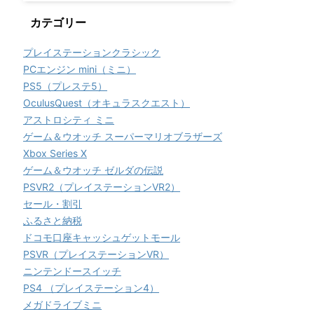
カテゴリー
プレイステーションクラシック
PCエンジン mini（ミニ）
PS5（プレステ5）
OculusQuest（オキュラスクエスト）
アストロシティ ミニ
ゲーム＆ウオッチ スーパーマリオブラザーズ
Xbox Series X
ゲーム＆ウオッチ ゼルダの伝説
PSVR2（プレイステーションVR2）
セール・割引
ふるさと納税
ドコモ口座キャッシュゲットモール
PSVR（プレイステーションVR）
ニンテンドースイッチ
PS4 （プレイステーション4）
メガドライブミニ