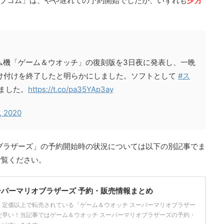
ウェブコム」は、やや遅れての予約開始でしたが、いずれも
夕方
ーム機「ゲーム＆ウオッチ」の復刻版を3日夜に発表し、一晩
け付けを終了したと明らかにしました。ソフトとして
#ス
ました。
https://t.co/pa35YAp3ay
, 2020
ブラザーズ」の予約開始時の状況については以下の別記事でま
ご覧ください。
ーパーマリオブラザーズ 予約・販売情報まとめ
、定価以上で転売されている「ゲーム＆ウオッチ スーパーマリオブラザー
だ早い！当記事ではゲーム＆ウオッチ スーパーマリオブラザーズの予約・